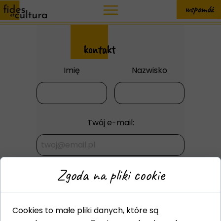
wspomóż
kontakt
Imię
Nazwisko
Twój e-mail:
Zgoda na pliki cookie
Treść wiadomości:
Cookies to małe pliki danych, które są