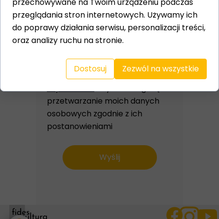
przechowywane na Twoim urządzeniu podczas
przeglądania stron internetowych. Używamy ich
do poprawy działania serwisu, personalizacji treści,
oraz analizy ruchu na stronie.
Wysyłając formularz, potwierdzam,
Dostosuj
Zezwól na wszystkie
że zapoznałam/em się z
Polityką
Prywatności
i wyrażam zgodę na
przetwarzanie moich danych
osobowych zgodnie z ich
postanowieniami
Wyślij