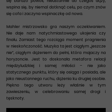
się bardzo powoli, nieustannie do czegoś dąży,
wspina się, by niemal dotknąć celu, po czym znów
się cofa i zaczyna wspinaczkę od nowa.
Mahler mistrzowsko gra naszym oczekiwaniem.
Nie daje nam natychmiastowego ukojenia czy
finału. Zamiast tego rozciąga moment pragnienia
w nieskończoność. Muzyka ta jest ciągłym „jeszcze
nie”, ciągłym dążeniem do pełni, która majaczy na
horyzoncie. Jest to doskonała metafora relacji
międzyludzkiej i samej miłości – nie jako
statycznego punktu, który się osiąga i posiada, ale
jako nieustannego ruchu, dążenia ku drugiej osobie.
Piękno tego utworu leży właśnie w tym
zawieszeniu, w celebrowaniu samej drogi i
tęsknoty.