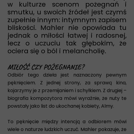
w kulturze scenom pożegnań i
smutku, u swoich źródeł jest czymś
zupełnie innym: intymnym zapisem
bliskości. Mahler nie opowiada tu
jednak o miłości łatwej i radosnej,
lecz o uczuciu tak głębokim, że
ociera się o ból i melancholię.
MIŁOŚĆ CZY POŻEGNANIE?
Odbiór tego dzieła jest naznaczony pewnym
pęknięciem. Z jednej strony, za sprawą kina,
kojarzymy je z przemijaniem i schyłkiem. Z drugiej –
biografia kompozytora mówi wyraźnie, że nuty te
powstały jako list do ukochanej kobiety, Almy.
To pęknięcie między intencją a odbiorem mówi
wiele o naturze ludzkich uczuć. Mahler pokazuje, że