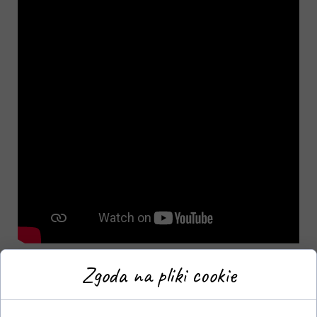
W lutowej aurze
Adagietto
pozwala na chwilę
Zgoda na pliki cookie
oderwania się od codziennego biegu. To dziesięć
minut, które kwestionuje nasze poczucie czasu i
przypomina o wadze powolności. Słuchając